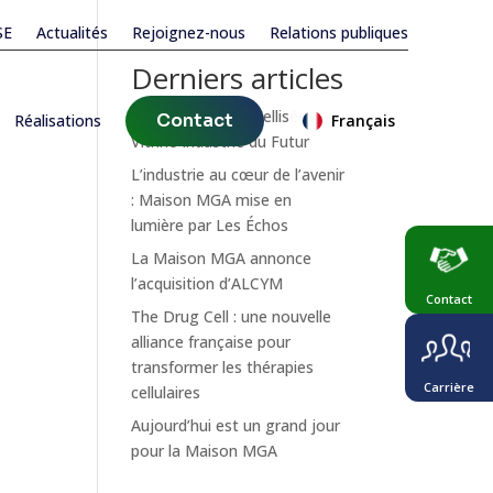
SE
Actualités
Rejoignez-nous
Relations publiques
Derniers articles
MGA MedTech labellisée
Contact
Réalisations
Français
Vitrine Industrie du Futur
L’industrie au cœur de l’avenir
: Maison MGA mise en
lumière par Les Échos
La Maison MGA annonce
l’acquisition d’ALCYM
Contact
The Drug Cell : une nouvelle
alliance française pour
transformer les thérapies
Carrière
cellulaires
Aujourd’hui est un grand jour
pour la Maison MGA